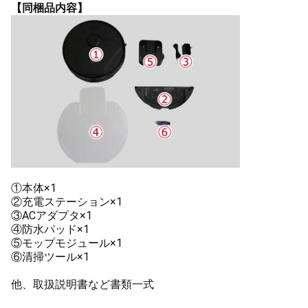
【同梱品内容】
①本体×1
②充電ステーション×1
③ACアダプタ×1
④防水パッド×1
⑤モップモジュール×1
⑥清掃ツール×1
他、取扱説明書など書類一式