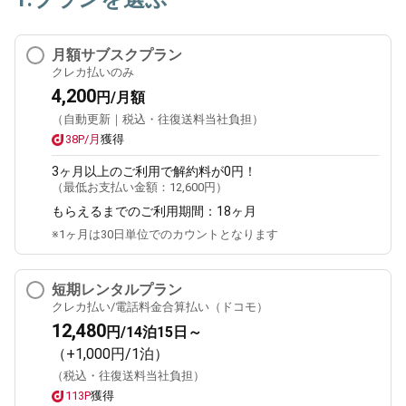
月額サブスクプラン
クレカ払いのみ
4,200
円/月額
（自動更新｜税込・往復送料当社負担）
38P/月
獲得
3ヶ月
以上のご利用で解約料が0円！
（最低お支払い金額：
12,600円
）
もらえるまでのご利用期間：
18ヶ月
※1ヶ月は30日単位でのカウントとなります
短期レンタルプラン
クレカ払い/電話料金合算払い（ドコモ）
12,480
円/14泊15日～
（+1,000円/1泊）
（税込・往復送料当社負担）
113P
獲得