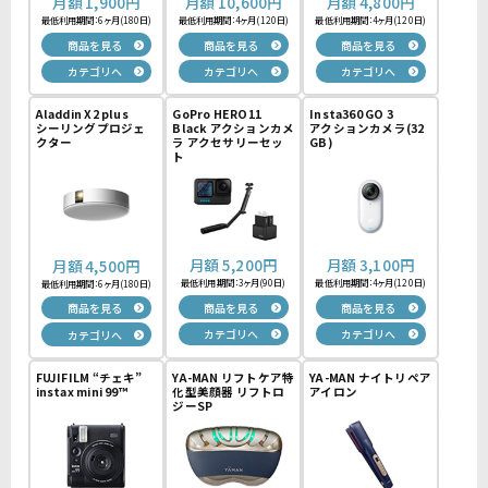
月額
1,900
円
月額
10,600
円
月額
4,800
円
最低利用期間：6ヶ月(180日)
最低利用期間：4ヶ月(120日)
最低利用期間：4ヶ月(120日)
商品を見る
商品を見る
商品を見る
カテゴリへ
カテゴリへ
カテゴリへ
Aladdin X2 plus
GoPro HERO11
Insta360 GO 3
シーリングプロジェ
Black アクションカメ
アクションカメラ(32
クター
ラ アクセサリーセッ
GB)
ト
月額
5,200
円
月額
3,100
円
月額
4,500
円
最低利用期間：3ヶ月(90日)
最低利用期間：4ヶ月(120日)
最低利用期間：6ヶ月(180日)
商品を見る
商品を見る
商品を見る
カテゴリへ
カテゴリへ
カテゴリへ
FUJIFILM “チェキ”
YA-MAN リフトケア特
YA-MAN ナイトリペア
instax mini 99™
化型美顔器 リフトロ
アイロン
ジーSP