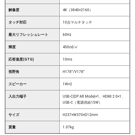
解像度
4K（3840×2160）
タッチ対応
10点マルチタッチ
最大リフレッシュレート
60Hz
輝度
450cd/㎡
応答速度(GTG)
10ms
視野角
H178°/V178°
スピーカー
1W×2
入出力端子
USB-C(DP Alt Mode)×1、HDMI 2.0×1、
USB-C（電源供給15W）
サイズ
H237×W370×D12mm
質量
1.07kg