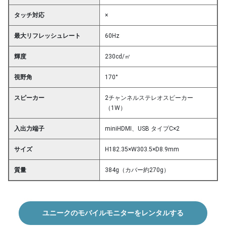
タッチ対応
×
最大リフレッシュレート
60Hz
輝度
230cd/㎡
視野角
170°
スピーカー
2チャンネルステレオスピーカー
（1W）
入出力端子
miniHDMI、USB タイプC×2
サイズ
H182.35×W303.5×D8.9mm
質量
384g（カバー約270g）
ユニークのモバイルモニターをレンタルする