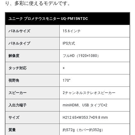
り、多彩に使えるモデルです。
ユニーク プロメテウスモニター UQ-PM15NTDC
パネルサイズ
15.6インチ
パネルタイプ
IPS方式
解像度
フルHD（1920×1080）
タッチ対応
×
視野角
170°
スピーカー
2チャンネルステレオスピーカー
入出力端子
miniHDMI、USB タイプC×2
サイズ
H212.65×W353.7×D9.8 mm
質量
約572g（カバー約352g）