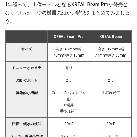
1年経って、上位モデルとなるXREAL Beam Proが発売と
なりました。2つの機器の細かい特徴をまとめてみましょ
う。
XREAL Beam Pro
XREAL Beam
サイズ
高さ163mm×幅
高さ117mm×幅
76mm×厚さ10mm
74mm×厚さ33mm
モニターとカメラ
有り
－
USB-Cポート
2つ
2つ
特徴的な機能
Google Playストア対
手振れ補正
応
3D撮影
手振れ補正
回転・傾きの検知
3DoF
3DoF
メーカー希望小売価
32,980円
16,980円