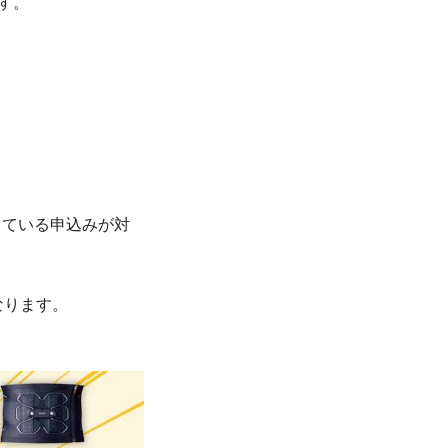
す。
している申込みが対
なります。