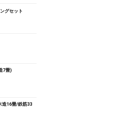
ウジングセット
造7畳)
木造16畳/鉄筋33