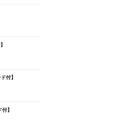
付】
カード付】
ード付】