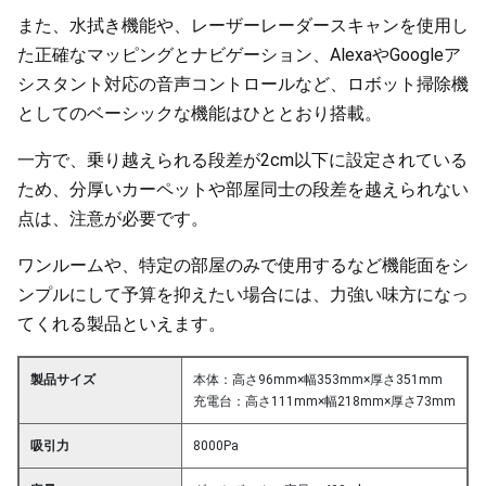
また、水拭き機能や、レーザーレーダースキャンを使用し
た正確なマッピングとナビゲーション、AlexaやGoogleア
シスタント対応の音声コントロールなど、ロボット掃除機
としてのベーシックな機能はひととおり搭載。
一方で、乗り越えられる段差が2cm以下に設定されている
ため、分厚いカーペットや部屋同士の段差を越えられない
点は、注意が必要です。
ワンルームや、特定の部屋のみで使用するなど機能面をシ
ンプルにして予算を抑えたい場合には、力強い味方になっ
てくれる製品といえます。
製品サイズ
本体：高さ96mm×幅353mm×厚さ351mm
充電台：高さ111mm×幅218mm×厚さ73mm
吸引力
8000Pa