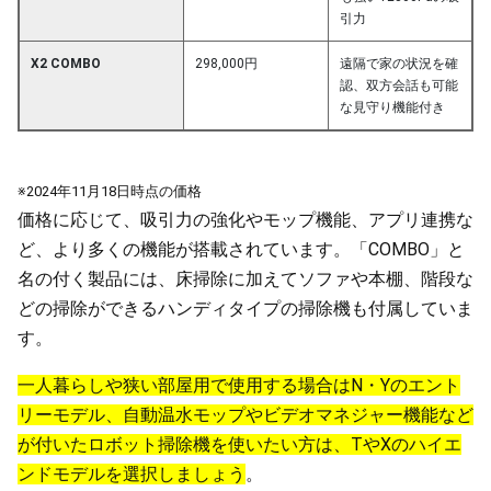
引力
X2 COMBO
298,000円
遠隔で家の状況を確
認、双方会話も可能
な見守り機能付き
※2024年11月18日時点の価格
価格に応じて、吸引力の強化やモップ機能、アプリ連携な
ど、より多くの機能が搭載されています。「COMBO」と
名の付く製品には、床掃除に加えてソファや本棚、階段な
どの掃除ができるハンディタイプの掃除機も付属していま
す。
一人暮らしや狭い部屋用で使用する場合はN・Yのエント
リーモデル、自動温水モップやビデオマネジャー機能など
が付いたロボット掃除機を使いたい方は、TやXのハイエ
ンドモデルを選択しましょう
。