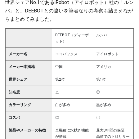
世界シェアNo.1であるiRobot（アイロボット）社の「ルン
バ」と、DEEBOTとの違いを筆者なりの考察も踏まえなが
らまとめてみました。
DEEBOT（ディーボ
ルンバ
ット）
メーカー名
エコバックス
アイロボット
メーカー本拠地
中国
アメリカ
世界シェア
第2位
第1位
知名度
△
◎
カラーリング
白が多め
黒が多め
コスパ
◎
〇
製品やメーカーの特徴
全機種に水拭き機能
最大3年間の保証
が搭載
高値での下取りサー