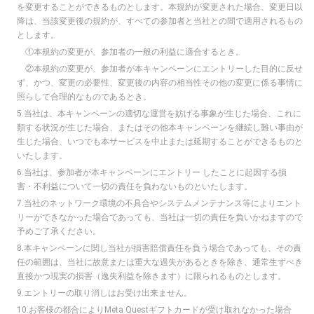
を変更することができるものとします。本規約が変更された場合、変更日以
降は、当該変更後の規約が、すべての参加者と当社との間で適用されるもの
とします。
①本規約の変更が、参加者の一般の利益に適合するとき。
②本規約の変更が、参加者が本キャンペーンにエントリーした目的に反せ
ず、かつ、変更の必要性、変更後の内容の相当性その他の変更に係る事情に
照らして合理的なものであるとき。
5.当社は、本キャンペーンの適切な運営を妨げる事象が生じた場合、これに
類する状況が生じた場合、またはその他本キャンペーンを継続し難い事由が
生じた場合、いつでも本サービスを中止または延期することができるものと
いたします。
6.当社は、参加者が本キャンペーンにエントリー したことに起因する損
害・不利益について一切の責任を負わないものといたします。
7.当社のネットワーク環境の不具合やシステムメンテナンス等によりエント
リーができなかった場合であっても、当社は一切の責任を負いかねますので
予めご了承ください。
8.本キャンペーンに関し当社が損害賠償責任を負う場合であっても、その責
任の範囲は、当社に故意または重大な過失があるときを除き、通常生ずべき
直接かつ現実の損害（逸失利益を除きます）に限られるものとします。
9.エントリーの取り消しはお受け出来ません。
10.お客様の都合によりMeta Questギフトカードが受け取れなかった場合