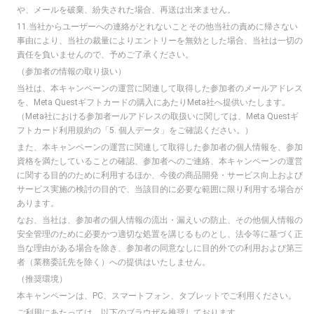
や、メールを破棄、紛失された場合、再送は出来ません。
11.当社からユーザーへの連絡がとれないことその他当社の責めに帰さない
事由により、当社の裁量によりエントリーを無効とした場合、当社は一切の
責任を負いませんので、予めご了承ください。
（参加者の情報の取り扱い）
当社は、本キャンペーンの運営に関連して取得した参加者のメールアドレス
を、Meta Questギフトカードの購入にあたりMeta社へ提供いたします。
（Meta社における参加者ールアドレスの取扱いに関しては、Meta Questギ
フトカード利用規約の「5. 個人データ」をご確認ください。）
また、本キャンペーンの運営に関連して取得した参加者の個人情報を、参加
資格を満たしていることの確認、参加者へのご連絡、本キャンペーンの運営
に関する目的のために利用するほか、今後の商品開発・サービス向上および
サービス実施の検討の目的で、当該目的に必要な範囲に限り利用する場合が
あります。
なお、当社は、参加者の個人情報の流出・漏えいの防止、その他個人情報の
安全管理のために必要かつ適切な処置を講じるものとし、法令等に基づく正
当な理由がある場合を除き、参加者の同意なしに目的外での利用および第三
者（業務委託先を除く）への提供はいたしません。
（推奨環境）
本キャンペーンは、PC、スマートフォン、タブレットでご利用ください。
ご利用にあたっては、以下のブラウザを推奨しております。