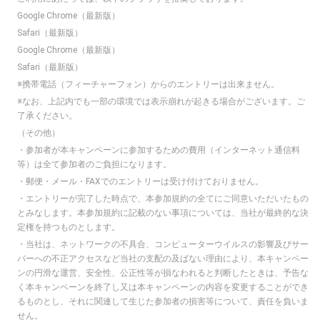
Google Chrome（最新版）
Safari（最新版）
Google Chrome（最新版）
Safari（最新版）
※携帯電話（フィーチャーフォン）からのエントリーは出来ません。
※なお、上記内でも一部の環境では表示崩れが起きる場合がございます。ご
了承ください。
（その他）
・参加者が本キャンペーンに参加するための費用（インターネット通信料
等）は全て参加者のご負担になります。
・郵便・メール・FAXでのエントリーは受け付けておりません。
・エントリーが完了した時点で、本参加規約の全てにご同意いただいたもの
とみなします。本参加規約に記載のない事項については、当社が最終的な決
定権を持つものとします。
・当社は、ネットワークの不具合、コンピューターウイルスの影響及びサー
バーへの不正アクセスなど当社の支配の及ばない理由により、本キャンペー
ンの円滑な運営、安全性、公正性等が損なわれると判断したときは、予告な
く本キャンペーンを終了し又は本キャンペーンの内容を変更することができ
るものとし、それに関連して生じた参加者の損害等について、責任を負いま
せん。