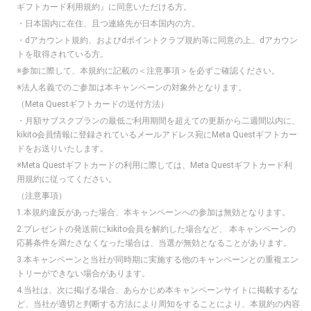
ギフトカード利用規約
』に同意いただける方。
・日本国内に在住、且つ連絡先が日本国内の方。
・dアカウント規約、およびdポイントクラブ規約等に同意の上、dアカウン
トを取得されている方。
※参加に際して、本規約に記載の＜注意事項＞を必ずご確認ください。
※法人名義でのご参加は本キャンペーンの対象外となります。
（Meta Questギフトカードの送付方法）
・月額サブスクプランの最低ご利用期間を超えての更新から二週間以内に、
kikito会員情報に登録されているメールアドレス宛にMeta Questギフトカー
ドをお送りいたします。
※Meta Questギフトカードの利用に際しては、
Meta Questギフトカード利
用規約
に従ってください。
（注意事項）
1.本規約違反があった場合、本キャンペーンへの参加は無効となります。
2.プレゼントの発送前にkikito会員を解約した場合など、 本キャンペーンの
応募条件を満たさなくなった場合は、当選が無効となることがあります。
3.本キャンペーンと当社が同時期に実施する他のキャンペーンとの重複エン
トリーができない場合があります。
4.当社は、次に掲げる場合、あらかじめ本キャンペーンサイトに掲載するな
ど、当社が適切と判断する方法により周知をすることにより、本規約の内容