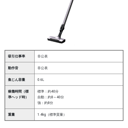
吸引仕事率
非公表
動作音
非公表
集じん容量
0.6L
稼働時間（標
標準：約40分
準ヘッド時）
自動：約8～40分
強：約8分
重量
1.4kg（標準質量）