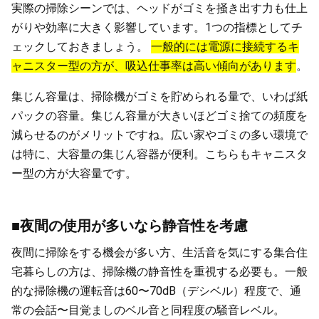
実際の掃除シーンでは、ヘッドがゴミを掻き出す力も仕上
がりや効率に大きく影響しています。1つの指標としてチ
ェックしておきましょう。
一般的には電源に接続するキ
ャニスター型の方が、吸込仕事率は高い傾向があります
。
集じん容量は、掃除機がゴミを貯められる量で、いわば紙
パックの容量。集じん容量が大きいほどゴミ捨ての頻度を
減らせるのがメリットですね。広い家やゴミの多い環境で
は特に、大容量の集じん容器が便利。こちらもキャニスタ
ー型の方が大容量です。
■夜間の使用が多いなら静音性を考慮
夜間に掃除をする機会が多い方、生活音を気にする集合住
宅暮らしの方は、掃除機の静音性を重視する必要も。一般
的な掃除機の運転音は60〜70dB（デシベル）程度で、通
常の会話〜目覚ましのベル音と同程度の騒音レベル。