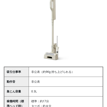
吸引仕事率
非公表（約9Kg 持ち上げられる）
動作音
非公表
集じん容量
0.3L
稼働時間（標
標準：約17分
準ヘッド時）
ターボ：約８分