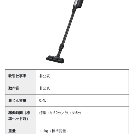
吸引仕事率
非公表
動作音
非公表
集じん容量
0.4L
稼働時間（標
標準：約30分／強：約8分
準ヘッド時）
重量
1.1kg（標準質量）