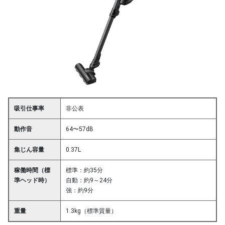
吸引仕事率
非公表
動作音
64〜57dB
集じん容量
0.37L
稼働時間（標
標準：約35分
準ヘッド時）
自動：約9～24分
強：約9分
重量
1.3kg（標準質量）