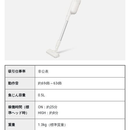
吸引仕事率
非公表
動作音
約69dB～63dB
集じん容量
0.5L
稼働時間（標
ON：約25分
準ヘッド時）
HIGH：約8分
重量
1.3kg（標準質量）