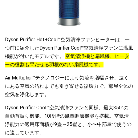
Dyson Purifier Hot+Cool™空気清浄ファンヒーターは、一
つ前に紹介したDyson Purifier Cool™空気清浄ファンに温風
機能が付いたモデルです。
空気清浄機と扇風機、ヒータ
ーの役割も果たせる羽根のない扇風機です。
Air Multiplier™テクノロジーにより気流を増幅させ、遠く
にある空気の汚れまでも引き寄せる循環力で、部屋全体の
空気を浄化します。
Dyson Purifier Cool™空気清浄ファンと同様、最大350°の
自動首振り機能、10段階の風量調節機能を搭載。空気清
浄能力の適用床面積が9畳～25畳と、小〜中部屋で使うの
に適しています。