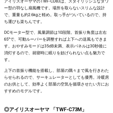
アイリスオーヤマのTWF-CD83は、スタイリッシュなタワ
ー型の羽なし扇風機です。場所を取らないスリムな設計
で、重量も約2.6kgと軽め。取っ手がついているので、持
ち運びも楽ちんです。
DCモーター型で、風量調節は10段階。首振り角度は左右
65°で、可動ルーバーを調整すれば上下への送風もできま
す。おやすみモードは35dB未満、表示パネルは30秒後に
消灯するので、就寝時に眠りを妨げられない点も魅力で
す。
上下の首振り機能を搭載し、部屋の隅々まで風を行きわた
らせられるので、サーキュレーターとしても優秀。冷暖房
のお供として、効率よく部屋の空気を循環させたい方にお
すすめのモデルです。
◎アイリスオーヤマ 「TWF-C73M」