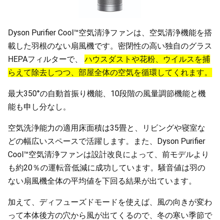
Dyson Purifier Cool™空気清浄ファンは、空気清浄機能を搭
載した羽根のない扇風機です。密閉性の高い独自のグラス
HEPAフィルターで、
ハウスダストや花粉、ウイルスを捕
らえて除去しつつ、部屋全体の空気を循環してくれます。
最大350°の自動首振り機能、10段階の風量調節機能と機
能も申し分なし。
空気洗浄能力の適用床面積は35畳と、リビングや寝室な
どの幅広いスペースで活躍します。また、Dyson Purifier
Cool™空気清浄ファンは設計改良によって、前モデルより
も約20％の運転音低減に成功しています。騒音値は羽の
ない扇風機全体の平均値を下回る結果が出ています。
加えて、ディフューズドモードを使えば、風の向きが変わ
って本体後方の穴から風が出てくるので、冬の寒い季節で