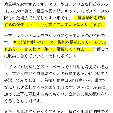
扇風機がおすすめです。タワー型は、スリムな円筒状のフ
ォルムが特徴で、寝室や脱衣所、キッチンなどスペースの
限られた場所で活躍しやすい形です。
「置き場所を確保
するのが難しい」という方に向いている型といえます。
一方、ラウンド型は中央が空洞になっているのが特徴で
す。
空気清浄機能やヒーター機能を搭載しているモデル
もあり、一台あれば一年中、活躍してくれます。
季節ごと
に収納しなくていいのは便利なポイント。
リビングや寝室など広いスペースでの利用を考えているな
ら、首振り機能や風量調節がどの程度できるかについても
確認してみましょう。首振り角度は60°程度から、最大で
なんと350°回転するものまであります。さらに、左右に
加えて上下に可動するものもあり、立体的に風の流れをつ
くることも可能です。
また、風量調節が細かくできると、最適な風量に調整でき