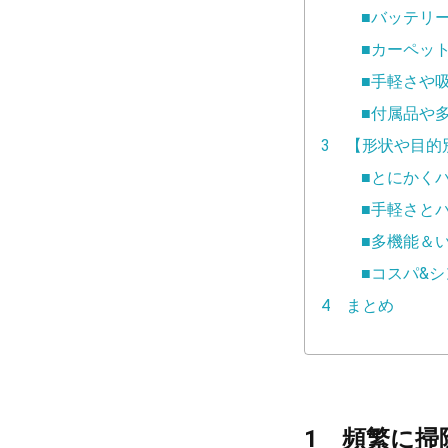
■バッテリ
■カーペッ
■手軽さや
■付属品や
3 【形状や目的
■とにかく
■手軽さと
■多機能＆
■コスパ&
4 まとめ
1 頻繁に掃