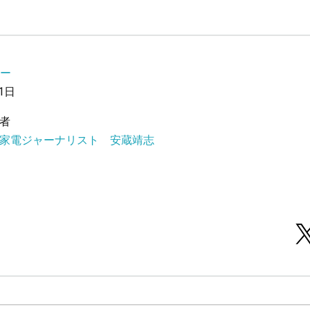
ー
1日
者
・家電ジャーナリスト 安蔵靖志