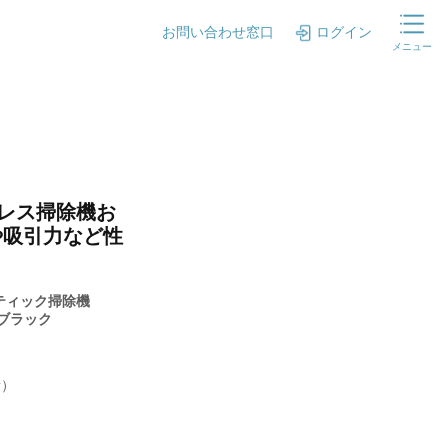
お問い合わせ窓口
ログイン
メニュー
ドレス掃除機お
や吸引力など性
スティック掃除機
R9 ブラック
新）