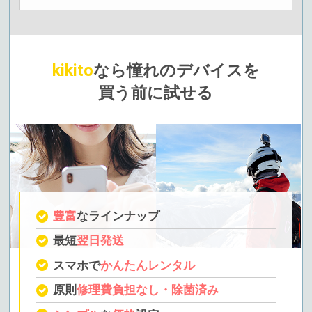
kikito
なら憧れのデバイスを
買う前に試せる
豊富
なラインナップ
最短
翌日発送
スマホで
かんたんレンタル
原則
修理費負担なし・除菌済み