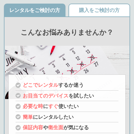
レンタルをご検討の方
購入をご検討の方
こんなお悩みありませんか？
どこでレンタル
するか迷う
お目当てのデバイス
を試したい
必要な時
に
すぐ
使いたい
簡単
にレンタルしたい
保証内容
や
衛生面
が気になる