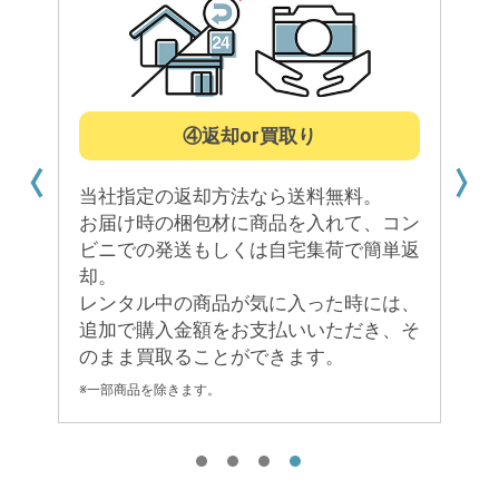
④返却or買取り
①ネ
社指定の返却方法なら送料無料。
スマホやPC
届け時の梱包材に商品を入れて、コン
ーズに合った
ニでの発送もしくは自宅集荷で簡単返
い。
。
ンタル中の商品が気に入った時には、
加で購入金額をお支払いいただき、そ
まま買取ることができます。
部商品を除きます。