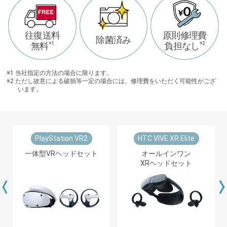
往復送料
原則修理費
除菌済み
無料
※1
負担なし
※2
※1 当社指定の方法の場合に限ります。
※2 ただし故意による破損等一定の場合には、修理費をいただく可能性がござ
います。
HTC VIVE XR Elite
PICO 4 128GB
オールインワン
一体型VRヘッドセット
XRヘッドセット